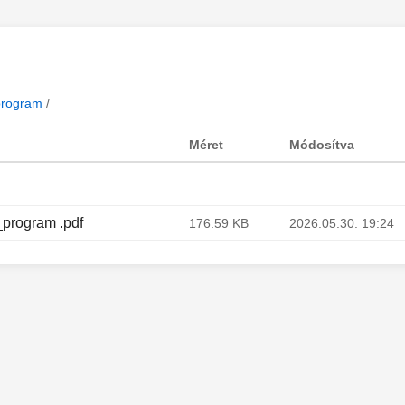
program
/
Méret
Módosítva
_program .pdf
176.59 KB
2026.05.30. 19:24